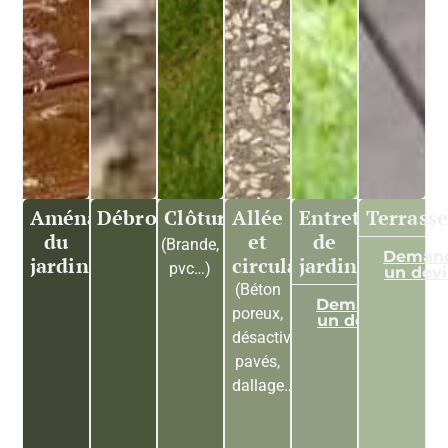
Aménagement
Débroussaillage
Clôture
Allée
Entretien
Terrasse
du
et
de
(Brande,
Deman
jardin
circulation
jardin
pvc…)
un devi
(Béton
Demander
poreux,
un devis >
désactivé,
pavés,
dallage…)